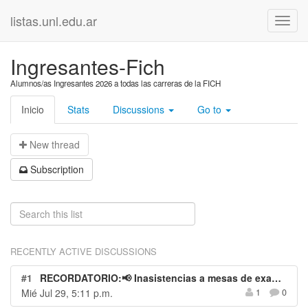
listas.unl.edu.ar
Ingresantes-Fich
Alumnos/as Ingresantes 2026 a todas las carreras de la FICH
Inicio
Stats
Discussions
Go to
N
ew thread
S
ubscription
RECENTLY ACTIVE DISCUSSIONS
#1
RECORDATORIO:📢 Inasistencias a mesas de examen – Procedimiento para solicitar la justificación
Mié Jul 29, 5:11 p.m.
1
0