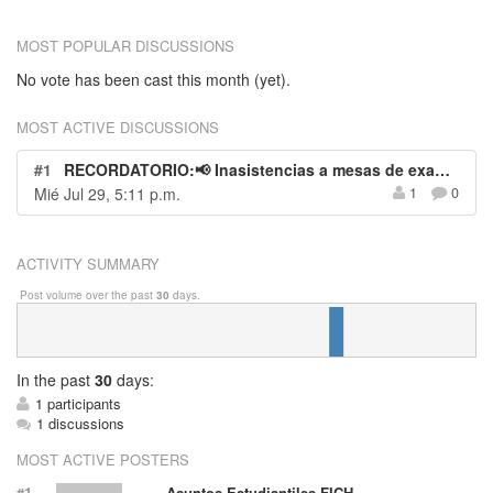
MOST POPULAR DISCUSSIONS
No vote has been cast this month (yet).
MOST ACTIVE DISCUSSIONS
#1
RECORDATORIO:📢 Inasistencias a mesas de examen – Procedimiento para solicitar la justificación
Mié Jul 29, 5:11 p.m.
1
0
ACTIVITY SUMMARY
Post volume over the past
30
days.
In
the past
30
days:
1 participants
1 discussions
MOST ACTIVE POSTERS
#1
Asuntos Estudiantiles FICH