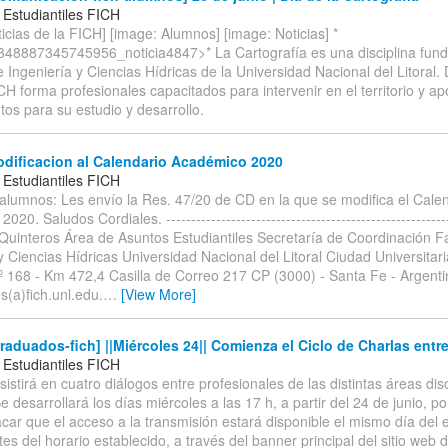
 Estudiantiles FICH
icias de la FICH] [image: Alumnos] [image: Noticias] *
8887345745956_noticia4847>* La Cartografía es una disciplina funda
 Ingeniería y Ciencias Hídricas de la Universidad Nacional del Litoral
CH forma profesionales capacitados para intervenir en el territorio y ap
os para su estudio y desarrollo.
dificacion al Calendario Académico 2020
 Estudiantiles FICH
alumnos: Les envío la Res. 47/20 de CD en la que se modifica el Cale
20. Saludos Cordiales. ---------------------------------------------------------
. Quinteros Área de Asuntos Estudiantiles Secretaría de Coordinación F
y Ciencias Hídricas Universidad Nacional del Litoral Ciudad Universitari
º 168 - Km 472,4 Casilla de Correo 217 CP (3000) - Santa Fe - Argenti
es(a)fich.unl.edu.
…
[View More]
raduados-fich] ||Miércoles 24|| Comienza el Ciclo de Charlas e
 Estudiantiles FICH
nsistirá en cuatro diálogos entre profesionales de las distintas áreas dis
e desarrollará los días miércoles a las 17 h, a partir del 24 de junio, 
ar que el acceso a la transmisión estará disponible el mismo día del 
es del horario establecido, a través del banner principal del sitio web 