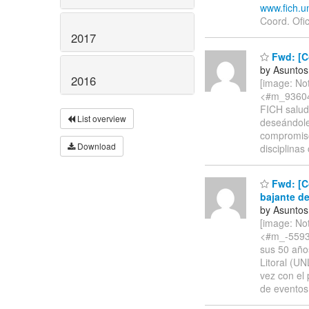
www.fich.u
Coord. Ofi
2017
Fwd: [Co
by Asuntos
2016
[image: Not
<#m_936040
FICH salud
List overview
deseándoles
compromiso
Download
disciplinas
Fwd: [Co
bajante de
by Asuntos
[image: Not
<#m_-55936
sus 50 años
Litoral (UN
vez con el 
de eventos