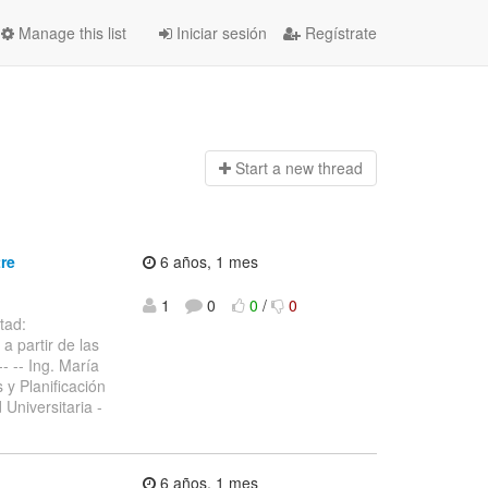
Manage this list
Iniciar sesión
Regístrate
Start a n
ew thread
tre
6 años, 1 mes
1
0
0
/
0
tad:
, a partir de las
- -- Ing. María
 y Planificación
 Universitaria -
6 años, 1 mes