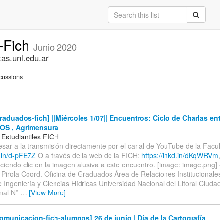
-Fich
Junio 2020
tas.unl.edu.ar
cussions
aduados-fich] ||Miércoles 1/07|| Encuentros: Ciclo de Charlas en
S , Agrimensura
 Estudiantiles FICH
esar a la transmisión directamente por el canal de YouTube de la Facul
d.in/d-pFE7Z
O a través de la web de la FICH:
https://lnkd.in/dKqWRVm
ciendo clic en la imagen alusiva a este encuentro. [image: image.png] -
Pirola Coord. Oficina de Graduados Área de Relaciones Institucionales
 Ingeniería y Ciencias Hídricas Universidad Nacional del Litoral Ciudad
nal Nº
…
[View More]
municacion-fich-alumnos] 26 de junio | Día de la Cartografía