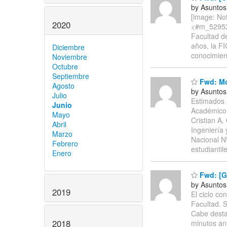
by Asuntos
[image: Not
2020
<#m_529534
Facultad de
años, la FI
Diciembre
conocimient
Noviembre
Octubre
Septiembre
Fwd: Mo
Agosto
by Asuntos
Julio
Estimados 
Junio
Académico 20
Mayo
Cristian A
Abril
Ingeniería 
Marzo
Nacional N
Febrero
estudiantil
Enero
Fwd: [G
by Asuntos
2019
El ciclo co
Facultad. S
Cabe destac
2018
minutos ant