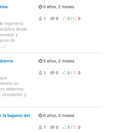
tina
6 años, 2 meses
1
0
0
/
0
 Ingeniería.
isciplina desde
ienestar y
canos de
...
>
mbiente
6 años, 2 meses
1
0
0
/
0
 que
planeta no
imero debemos
, vinculación y
 la bajante del
6 años, 2 meses
1
0
0
/
0