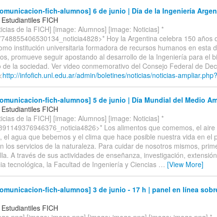
municacion-fich-alumnos] 6 de junio | Día de la Ingeniería Argen
 Estudiantiles FICH
icias de la FICH] [image: Alumnos] [image: Noticias] *
48855406530134_noticia4828>* Hoy la Argentina celebra 150 años de
omo institución universitaria formadora de recursos humanos en esta d
s, promueve seguir apostando al desarrollo de la Ingeniería para el b
o de la sociedad. Ver video conmemorativo del Consejo Federal de De
<
http://infofich.unl.edu.ar/admin/boletines/noticias/noticias-ampliar.php?
municacion-fich-alumnos] 5 de junio | Día Mundial del Medio A
 Estudiantiles FICH
icias de la FICH] [image: Alumnos] [image: Noticias] *
91149376946376_noticia4826>* Los alimentos que comemos, el aire
, el agua que bebemos y el clima que hace posible nuestra vida en el 
sin los servicios de la naturaleza. Para cuidar de nosotros mismos, pr
lla. A través de sus actividades de enseñanza, investigación, extensión
ia tecnológica, la Facultad de Ingeniería y Ciencias
…
[View More]
municacion-fich-alumnos] 3 de junio - 17 h | panel en línea sobre
 Estudiantiles FICH
age.png] [image: image.png] [image: image.png] [image: image.png] *