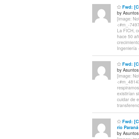
Fwd: [Co
by Asuntos
[image: Not
<#m_-74977
La FICH, c
hace 50 año
crecimient
Ingeniería 
Fwd: [Co
by Asuntos
[image: Not
<#m_48143
respiramos
existirían 
cuidar de e
transferenc
Fwd: [Co
río Paraná
by Asuntos
[image: im