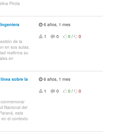
lina Pirola
 Ingeniera
6 años, 1 mes
1
0
0
/
0
stión de la
on en sus aulas,
ltad reafirma su
ales en
línea sobre la
6 años, 1 mes
1
0
0
/
0
a conmemorar
ad Nacional del
 Paraná, esta
 en el contexto