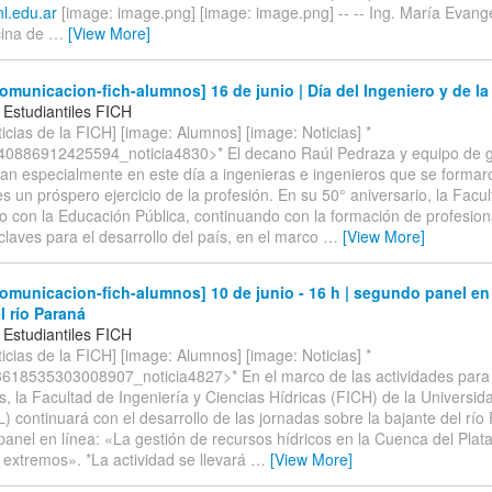
nl.edu.ar
[image: image.png] [image: image.png] -- -- Ing. María Evange
cina de
…
[View More]
municacion-fich-alumnos] 16 de junio | Día del Ingeniero y de la
 Estudiantiles FICH
icias de la FICH] [image: Alumnos] [image: Noticias] *
886912425594_noticia4830>* El decano Raúl Pedraza y equipo de ge
an especialmente en este día a ingenieras e ingenieros que se formar
 un próspero ejercicio de la profesión. En su 50° aniversario, la Facu
 con la Educación Pública, continuando con la formación de profesion
 claves para el desarrollo del país, en el marco
…
[View More]
municacion-fich-alumnos] 10 de junio - 16 h | segundo panel en 
l río Paraná
 Estudiantiles FICH
icias de la FICH] [image: Alumnos] [image: Noticias] *
18535303008907_noticia4827>* En el marco de las actividades par
, la Facultad de Ingeniería y Ciencias Hídricas (FICH) de la Universid
L) continuará con el desarrollo de las jornadas sobre la bajante del río
panel en línea: «La gestión de recursos hídricos en la Cuenca del Plata
 extremos». *La actividad se llevará
…
[View More]