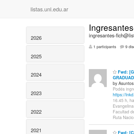
listas.unl.edu.ar
Ingresantes
ingresantes-fich@lis
2026
1 participants
9 dis
2025
Fwd: [Gr
2024
GRADUADO
by Asuntos
Podés ingr
2023
https://lnk
16.45 h, ha
Evangelina 
2022
Facultad de
Ruta Nacio
2021
Fwd: [Co