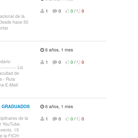
1
0
0
/
0
cional de la
. Desde hace 50
ortar
6 años, 1 mes
ndario
1
0
0
/
0
---------- Lic
acultad de
a - Ruta
na E-Mail:
ntre GRADUADOS
6 años, 1 mes
ciplinares de la
1
0
0
/
0
por YouTube.
evento, 15
de la FICH: