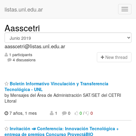
listas.unl.edu.ar
Aasscetri
aasscetri@listas.unl.edu.ar
1 participants
N
ew thread
4 discussions
Boletín Informativo Vinculación y Transferencia
Tecnológica - UNL
by Mensajes del Área de Administración SAT/SET del CETRI
Litoral
7 años, 1 mes
1
0
0
/
0
Invitación 📣 Conferencia: Innovación Tecnológica +
entrega de premios Concurso ProyectáBIO