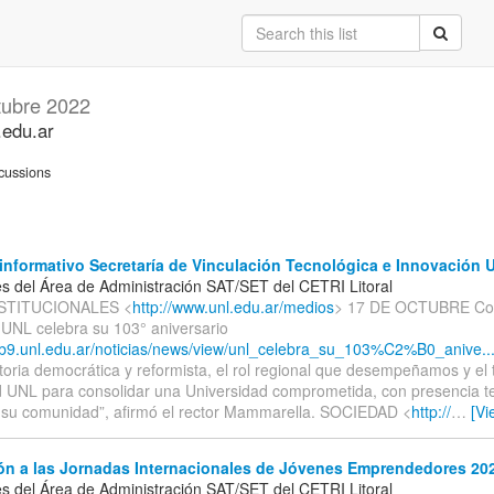
tubre 2022
.edu.ar
cussions
informativo Secretaría de Vinculación Tecnológica e Innovación 
s del Área de Administración SAT/SET del CETRI Litoral
INSTITUCIONALES <
http://www.unl.edu.ar/medios
> 17 DE OCTUBRE Co
, UNL celebra su 103° aniversario
eb9.unl.edu.ar/noticias/news/view/unl_celebra_su_103%C2%B0_anive..
toria democrática y reformista, el rol regional que desempeñamos y el 
UNL para consolidar una Universidad comprometida, con presencia terr
e su comunidad”, afirmó el rector Mammarella. SOCIEDAD <
http://
…
[Vi
ión a las Jornadas Internacionales de Jóvenes Emprendedores 20
s del Área de Administración SAT/SET del CETRI Litoral