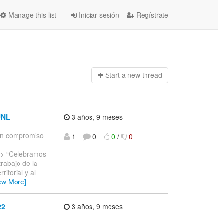
Manage this list
Iniciar sesión
Regístrate
Start a n
ew thread
UNL
3 años, 9 meses
n compromiso
1
0
0
/
0
.
> “Celebramos
trabajo de la
itorial y al
ew More]
22
3 años, 9 meses