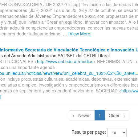
YER CONVOCATORIA JIJE 2022-01c.jpg] *Invitación a las Jornadas Int
prendedores (JIJE) 2022* Los días 25, 26 y 27 de octubre, se desarro
nternacionales de Jóvenes Emprendedores 2022, con propuestas de m
 y virtual) que invitan a *Crear en equilibrio, innovar con impacto*. A lo 
odrán adquirir competencias emprendedoras, conocer las nuevas estrat
 emprendedor latinoamericano,
…
[View More]
informativo Secretaría de Vinculación Tecnológica e Innovación 
s del Área de Administración SAT/SET del CETRI Litoral
INSTITUCIONALES <
http://www.unl.edu.ar/medios
> REFORMISTA UNL ce
o con una importante agenda
eb9.unl.edu.ar/noticias/news/view/unl_celebra_su_103%C2%B0_anive..
n incluye propuestas culturales, académicas, deportivas, extensionist
inculadas a empleo, investigación y empendedurismo en diferentes loca
menzó en septiembre y se extenderá noviembre. SOCIEDAD <
http://w
]
← Newer
1
Older →
Results per page: