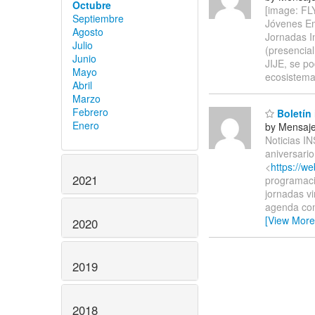
Octubre
[image: FL
Septiembre
Jóvenes Em
Agosto
Jornadas I
Julio
(presencial
Junio
JIJE, se p
Mayo
ecosistema
Abril
Marzo
Febrero
Boletín 
Enero
by Mensaje
Noticias 
aniversari
<
https://w
2021
programació
jornadas v
agenda co
[View More
2020
2019
2018