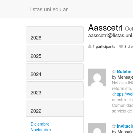
listas.unl.edu.ar
Aasscetri
Oc
aasscetri@listas.unl
2026
1 participants
3 dis
2025
Boletín 
2024
by Mensaje
Noticias 
reformista
2023
<
https://w
nuestra his
Comunidad 
2022
servicio d
Diciembre
Invitac
Noviembre
by Mensaje