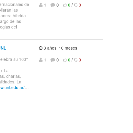
ernacionales de
1
0
0
/
0
llarán las
anera híbrida
largo de las
egias del
UNL
3 años, 10 meses
lebra su 103°
1
0
0
/
0
.
> La
as, charlas,
lidades. La
ww.unl.edu.ar/
…