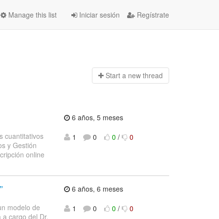
Manage this list
Iniciar sesión
Regístrate
Start a n
ew thread
6 años, 5 meses
 cuantitativos
1
0
0
/
0
os y Gestión
ripción online
”
6 años, 6 meses
, un modelo de
1
0
0
/
0
á a cargo del Dr.