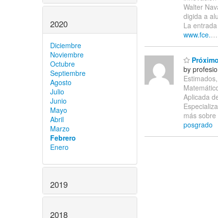
Walter Nav
digida a a
2020
La entrada 
www.fce.
Diciembre
Noviembre
Próximo
Octubre
by profesi
Septiembre
Estimados,
Agosto
Matemático
Julio
Aplicada de
Junio
Especializ
Mayo
más sobre l
Abril
posgrado
Marzo
Febrero
Enero
2019
2018