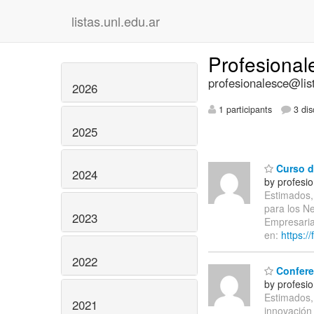
listas.unl.edu.ar
Profesiona
profesionalesce@list
2026
1 participants
3 dis
2025
Curso d
2024
by profesi
Estimados,
para los N
2023
Empresaria
en:
https:/
2022
Conferen
by profesi
Estimados, 
2021
innovación 