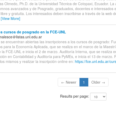
as Olmedo, Ph.D. de la Universidad Técnica de Cotopaxi, Ecuador. La a
lumnos avanzados y de Posgrado, graduados, docentes e interesados e
libre y gratuita. Los interesados deben inscribirse a través de la web 
…
[View More]
s cursos de posgrado en la FCE-UNL
onalesce＠listas.unl.edu.ar
 se encuentran abiertas las inscripciones a los cursos de posgrado: 
s para la Economía Aplicada, que se realiza en el marco de la Maest
 la FCE-UNL e inicia el 2 de marzo. Auditoría Interna, que se realiza e
ación en Contabilidad y Auditoría para PyMEs, e inicia el 13 de marzo.
os mismos y realizar la inscripción online en:
https://fce.unl.edu.ar/cu
← Newer
1
Older →
Results per page: