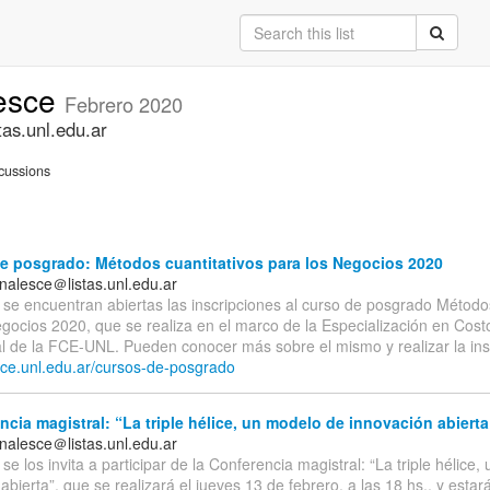
lesce
Febrero 2020
as.unl.edu.ar
cussions
e posgrado: Métodos cuantitativos para los Negocios 2020
onalesce＠listas.unl.edu.ar
 se encuentran abiertas las inscripciones al curso de posgrado Métodos
egocios 2020, que se realiza en el marco de la Especialización en Cost
l de la FCE-UNL. Pueden conocer más sobre el mismo y realizar la insc
/fce.unl.edu.ar/cursos-de-posgrado
cia magistral: “La triple hélice, un modelo de innovación abierta
onalesce＠listas.unl.edu.ar
se los invita a participar de la Conferencia magistral: “La triple hélice
abierta”, que se realizará el jueves 13 de febrero, a las 18 hs., y estar