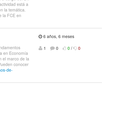
ctividad está a
n la temática.
de la FCE en
6 años, 6 meses
Fundamentos
1
0
0
/
0
ría en Economía
n el marco de la
 Pueden conocer
rsos-de-