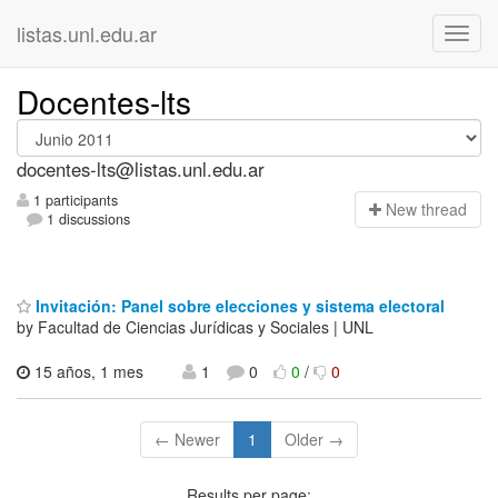
listas.unl.edu.ar
Docentes-lts
docentes-lts@listas.unl.edu.ar
1 participants
N
ew thread
1 discussions
Invitación: Panel sobre elecciones y sistema electoral
by Facultad de Ciencias Jurídicas y Sociales | UNL
15 años, 1 mes
1
0
0
/
0
← Newer
1
Older →
Results per page: