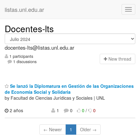
listas.unl.edu.ar
Docentes-lts
docentes-lts@listas.unl.edu.ar
1 participants
N
ew thread
1 discussions
Se lanzó la Diplomatura en Gestión de las Organizaciones
de Economía Social y Solidaria
by Facultad de Ciencias Jurídicas y Sociales | UNL
2 años
1
0
0
/
0
← Newer
1
Older →