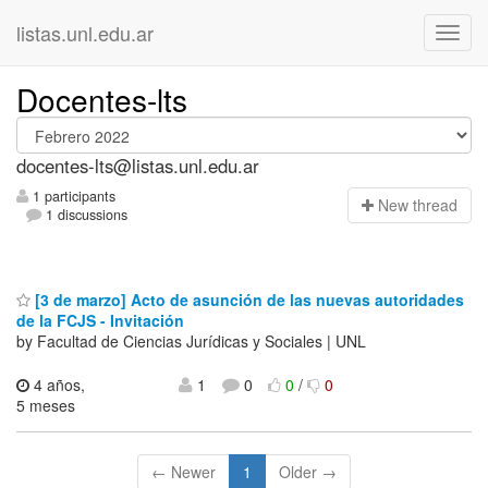
listas.unl.edu.ar
Docentes-lts
docentes-lts@listas.unl.edu.ar
1 participants
N
ew thread
1 discussions
[3 de marzo] Acto de asunción de las nuevas autoridades
de la FCJS - Invitación
by Facultad de Ciencias Jurídicas y Sociales | UNL
4 años,
1
0
0
/
0
5 meses
← Newer
1
Older →