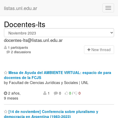
listas.unl.edu.ar
Docentes-lts
docentes-lts@listas.unl.edu.ar
1 participants
N
ew thread
2 discussions
Mesa de Ayuda del AMBIENTE VIRTUAL: espacio de para
docentes de la FCJS
by Facultad de Ciencias Jurídicas y Sociales | UNL
2 años,
1
0
0
/
0
9 meses
[14 de noviembre] Conferencia sobre pluralismo y
democracia en Argentina (1983-2023)