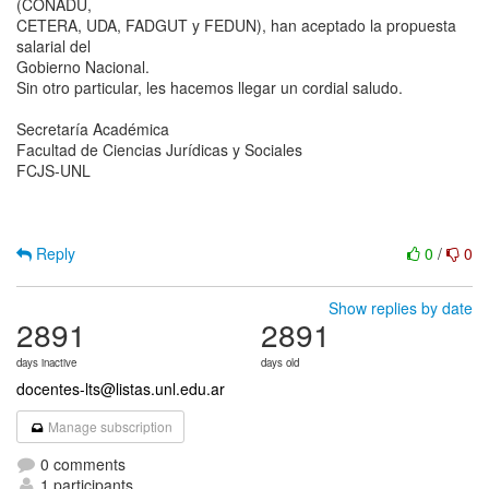
(CONADU,
CETERA, UDA, FADGUT y FEDUN), han aceptado la propuesta
salarial del
Gobierno Nacional.
Sin otro particular, les hacemos llegar un cordial saludo.
Secretaría Académica
Facultad de Ciencias Jurídicas y Sociales
FCJS-UNL
Reply
0
/
0
Show replies by date
2891
2891
days inactive
days old
docentes-lts@listas.unl.edu.ar
Manage subscription
0 comments
1 participants