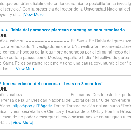
o que pondrán oficialmente en funcionamiento posibilitarán la investig
el servicio.* Con la presencia del rector de la Universidad Nacional del 
oyen, y el
…
[View More]
► Rabia del garbanzo: plantean estrategias para erradicarlo
 UNL
ios_cabeza] ------------------------------ En Santa Fe Rabia del garbanz
s para erradicarlo *Investigadores de la UNL realizaron recomendacion
 de combatir hongos de la legumbre generados por el clima húmedo del 
Se exporta a países como México, España e India.* El cultivo de garba
e Santa Fe es bastante reciente y tiene una causa coyuntural: el confl
r las
…
[View More]
 Tercera edición del concurso “Tesis en 3 minutos”
 UNL
ios_cabeza] ------------------------------ Estimados: Desde este link pod
 Prensa de la Universidad Nacional del Litoral del día 10 de noviembr
 Video:
https://goo.gl/R8gcHs
Tema: Tercera edición del concurso “Tesi
Erica Hynes, secretaria de Ciencia y Técnica de la UNL, y Romina Rruss
En caso de no poder descargar el envío solicitamos se comuniquen a est
342-
…
[View More]