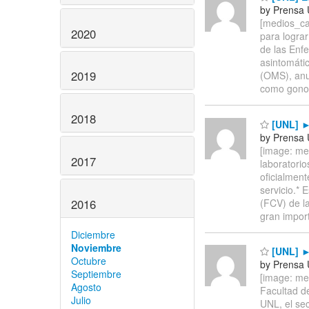
by Prensa
[medios_ca
2020
para logra
de las Enf
asintomátic
2019
(OMS), anu
como gonorr
2018
[UNL] ►►
by Prensa
[image: med
2017
laboratorio
oficialment
servicio.* 
2016
(FCV) de la
gran impor
Diciembre
Noviembre
[UNL] ►►
Octubre
by Prensa
Septiembre
[image: med
Agosto
Facultad de
Julio
UNL, el sec