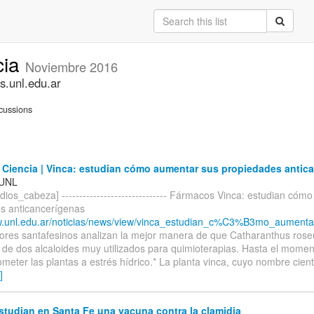
cia
Noviembre 2016
s.unl.edu.ar
cussions
Ciencia | Vinca: estudian cómo aumentar sus propiedades antic
 UNL
ios_cabeza] ------------------------------ Fármacos Vinca: estudian có
s anticancerígenas
w.unl.edu.ar/noticias/news/view/vinca_estudian_c%C3%B3mo_aumenta.
dores santafesinos analizan la mejor manera de que Catharanthus ros
 de dos alcaloides muy utilizados para quimioterapias. Hasta el momen
meter las plantas a estrés hídrico.* La planta vinca, cuyo nombre cientí
]
tudian en Santa Fe una vacuna contra la clamidia