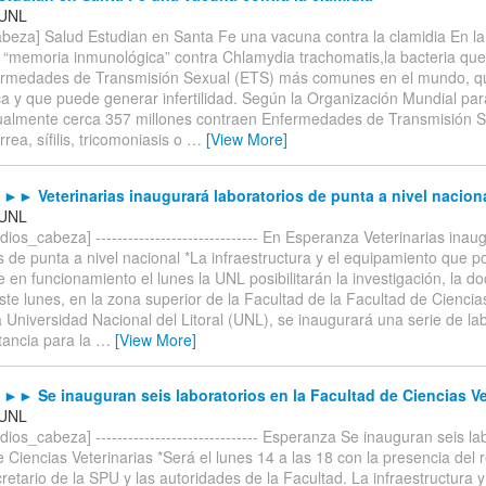
 UNL
beza] Salud Estudian en Santa Fe una vacuna contra la clamidia En l
r “memoria inmunológica” contra Chlamydia trachomatis,la bacteria qu
ermedades de Transmisión Sexual (ETS) más comunes en el mundo, q
a y que puede generar infertilidad. Según la Organización Mundial par
almente cerca 357 millones contraen Enfermedades de Transmisión S
ea, sífilis, tricomoniasis o
…
[View More]
► Veterinarias inaugurará laboratorios de punta a nivel nacion
 UNL
ios_cabeza] ------------------------------ En Esperanza Veterinarias inau
s de punta a nivel nacional *La infraestructura y el equipamiento que 
e en funcionamiento el lunes la UNL posibilitarán la investigación, la do
Este lunes, en la zona superior de la Facultad de la Facultad de Ciencia
 Universidad Nacional del Litoral (UNL), se inaugurará una serie de la
tancia para la
…
[View More]
► Se inauguran seis laboratorios en la Facultad de Ciencias Ve
 UNL
ios_cabeza] ------------------------------ Esperanza Se inauguran seis la
 Ciencias Veterinarias *Será el lunes 14 a las 18 con la presencia del r
retario de la SPU y las autoridades de la Facultad. La infraestructura y