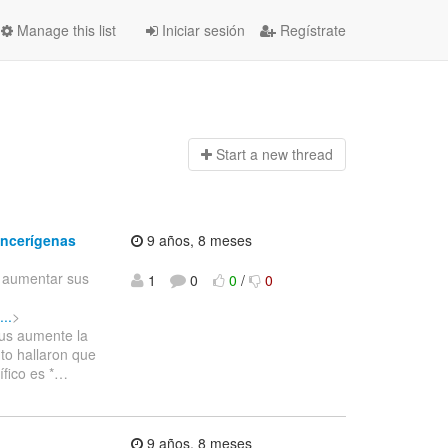
Manage this list
Iniciar sesión
Regístrate
Start a n
ew thread
ancerígenas
9 años, 8 meses
mo aumentar sus
1
0
0
/
0
..
>
eus aumente la
to hallaron que
fico es *
…
9 años, 8 meses