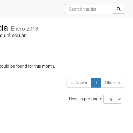
cia
Enero 2018
s.unl.edu.ar
could be found for this month.
← Newer
1
Older →
Results per page: