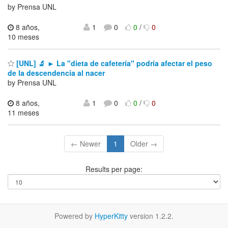
by Prensa UNL
8 años,
1
0
0
/
0
10 meses
[UNL] 🔬 ► La "dieta de cafetería" podría afectar el peso
de la descendencia al nacer
by Prensa UNL
8 años,
1
0
0
/
0
11 meses
← Newer
1
Older →
Results per page:
Powered by
HyperKitty
version 1.2.2.