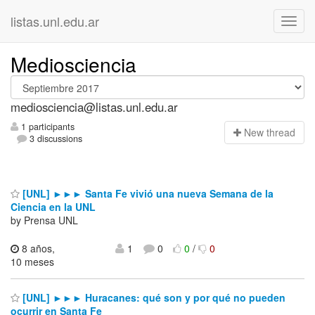
listas.unl.edu.ar
Mediosciencia
mediosciencia@listas.unl.edu.ar
1 participants
N
ew thread
3 discussions
[UNL] ►►► Santa Fe vivió una nueva Semana de la
Ciencia en la UNL
by Prensa UNL
8 años,
1
0
0
/
0
10 meses
[UNL] ►►► Huracanes: qué son y por qué no pueden
ocurrir en Santa Fe