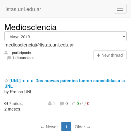
listas.unl.edu.ar
Mediosciencia
mediosciencia@listas.unl.edu.ar
1 participants
N
ew thread
1 discussions
[UNL] ►►► Dos nuevas patentes fueron concedidas a la
UNL
by Prensa UNL
7 años,
1
0
0
/
0
2 meses
← Newer
1
Older →