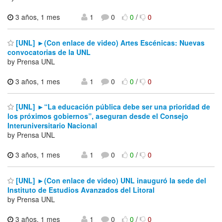
3 años, 1 mes
1
0
0
/
0
[UNL] ►(Con enlace de video) Artes Escénicas: Nuevas
convocatorias de la UNL
by Prensa UNL
3 años, 1 mes
1
0
0
/
0
[UNL] ►“La educación pública debe ser una prioridad de
los próximos gobiernos”, aseguran desde el Consejo
Interuniversitario Nacional
by Prensa UNL
3 años, 1 mes
1
0
0
/
0
[UNL] ►(Con enlace de video) UNL inauguró la sede del
Instituto de Estudios Avanzados del Litoral
by Prensa UNL
3 años, 1 mes
1
0
0
/
0