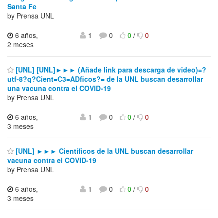
Santa Fe
by Prensa UNL
6 años,
1
0
0
/
0
2 meses
[UNL] [UNL]►►► (Añade link para descarga de video)=?
utf-8?q?Cient=C3=ADficos?= de la UNL buscan desarrollar
una vacuna contra el COVID-19
by Prensa UNL
6 años,
1
0
0
/
0
3 meses
[UNL] ►►► Científicos de la UNL buscan desarrollar
vacuna contra el COVID-19
by Prensa UNL
6 años,
1
0
0
/
0
3 meses