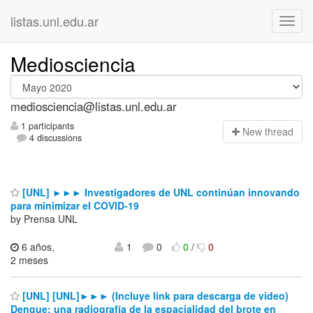
listas.unl.edu.ar
Mediosciencia
mediosciencia@listas.unl.edu.ar
1 participants
N
ew thread
4 discussions
[UNL] ►►► Investigadores de UNL continúan innovando
para minimizar el COVID-19
by Prensa UNL
6 años,
1
0
0
/
0
2 meses
[UNL] [UNL]►►► (Incluye link para descarga de video)
Dengue: una radiografía de la espacialidad del brote en