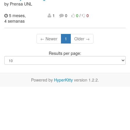
by Prensa UNL
5 meses,
1
0
0
/
0
4 semanas
← Newer
1
Older →
Results per page:
Powered by
HyperKitty
version 1.2.2.