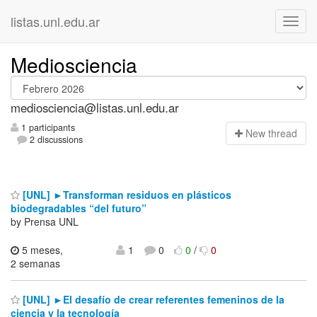
listas.unl.edu.ar
Mediosciencia
mediosciencia@listas.unl.edu.ar
1 participants
N
ew thread
2 discussions
[UNL] ►Transforman residuos en plásticos
biodegradables “del futuro”
by Prensa UNL
5 meses,
1
0
0
/
0
2 semanas
[UNL] ►El desafío de crear referentes femeninos de la
ciencia y la tecnología