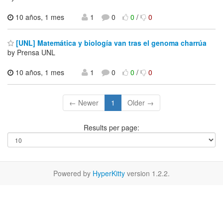
10 años, 1 mes
1
0
0
/
0
[UNL] Matemática y biología van tras el genoma charrúa
by Prensa UNL
10 años, 1 mes
1
0
0
/
0
← Newer
1
Older →
Results per page:
Powered by
HyperKitty
version 1.2.2.