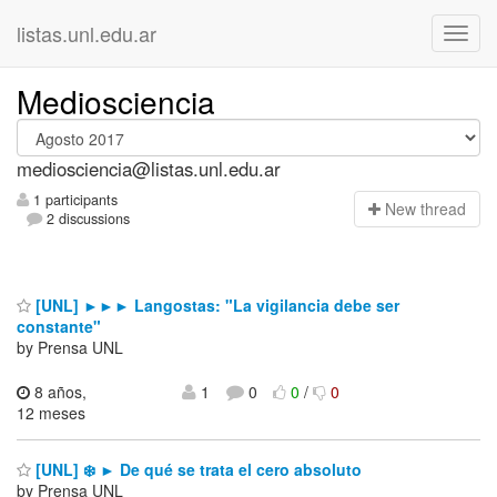
listas.unl.edu.ar
Mediosciencia
mediosciencia@listas.unl.edu.ar
1 participants
N
ew thread
2 discussions
[UNL] ►►► Langostas: "La vigilancia debe ser
constante"
by Prensa UNL
8 años,
1
0
0
/
0
12 meses
[UNL] ❄️ ► De qué se trata el cero absoluto
by Prensa UNL