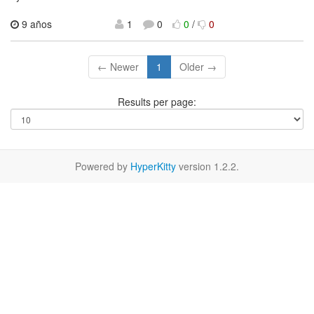
9 años
1
0
0
/
0
← Newer
1
Older →
Results per page:
Powered by
HyperKitty
version 1.2.2.