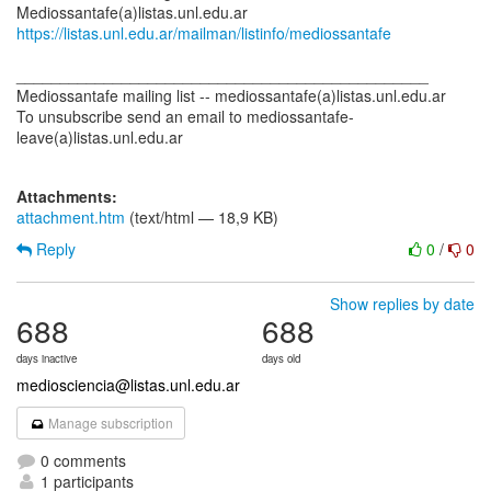
https://listas.unl.edu.ar/mailman/listinfo/mediossantafe
_______________________________________________
Mediossantafe mailing list -- mediossantafe(a)listas.unl.edu.ar
To unsubscribe send an email to mediossantafe-
leave(a)listas.unl.edu.ar
Attachments:
attachment.htm
(text/html — 18,9 KB)
Reply
0
/
0
Show replies by date
688
688
days inactive
days old
mediosciencia@listas.unl.edu.ar
Manage subscription
0 comments
1 participants