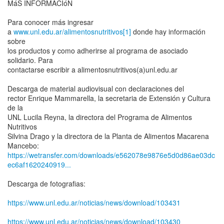
MáS INFORMACIóN
Para conocer más ingresar
a
www.unl.edu.ar/alimentosnutritivos[1]
donde hay información
sobre
los productos y como adherirse al programa de asociado
solidario. Para
contactarse escribir a alimentosnutritivos(a)unl.edu.ar
Descarga de material audiovisual con declaraciones del
rector Enrique Mammarella, la secretaria de Extensión y Cultura
de la
UNL Lucila Reyna, la directora del Programa de Alimentos
Nutritivos
Silvina Drago y la directora de la Planta de Alimentos Macarena
https://wetransfer.com/downloads/e562078e9876e5d0d86ae03dc
ec6af1620240919...
Descarga de fotografias:
https://www.unl.edu.ar/noticias/news/download/103431
https://www.unl.edu.ar/noticias/news/download/103430